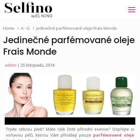
Home
A - G
Jedinečné parfémované oleje Frais Monde
Jedinečné parfémované oleje
Frais Monde
admin
| 25 listopadu, 2014
Trpíte citlivou pletí? Máte rádi čisté přírodní esence? Dopřejte si
voňavou péči, kterou Vám přinášejí pouze
parfémované oleje