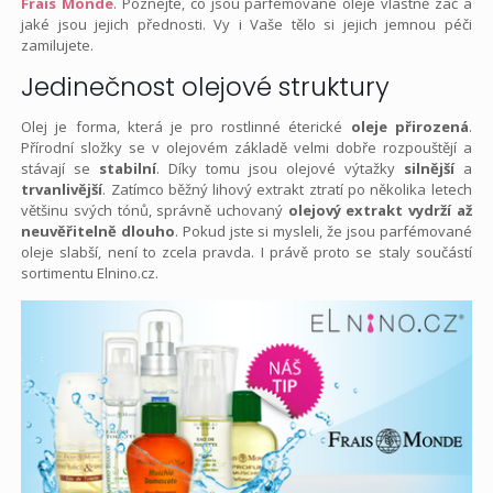
Frais Monde
. Poznejte, co jsou parfémované oleje vlastně zač a
jaké jsou jejich přednosti. Vy i Vaše tělo si jejich jemnou péči
zamilujete.
Jedinečnost olejové struktury
Olej je forma, která je pro rostlinné éterické
oleje přirozená
.
Přírodní složky se v olejovém základě velmi dobře rozpouštějí a
stávají se
stabilní
. Díky tomu jsou olejové výtažky
silnější
a
trvanlivější
. Zatímco běžný lihový extrakt ztratí po několika letech
většinu svých tónů, správně uchovaný
olejový extrakt vydrží až
neuvěřitelně dlouho
. Pokud jste si mysleli, že jsou parfémované
oleje slabší, není to zcela pravda. I právě proto se staly součástí
sortimentu Elnino.cz.