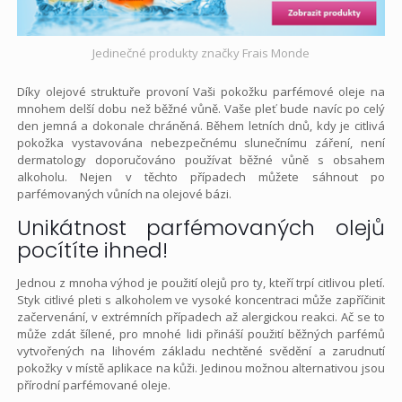
Jedinečné produkty značky Frais Monde
Díky olejové struktuře provoní Vaši pokožku parfémové oleje na
mnohem delší dobu než běžné vůně. Vaše pleť bude navíc po celý
den jemná a dokonale chráněná. Během letních dnů, kdy je citlivá
pokožka vystavována nebezpečnému slunečnímu záření, není
dermatology doporučováno používat běžné vůně s obsahem
alkoholu. Nejen v těchto případech můžete sáhnout po
parfémovaných vůních na olejové bázi.
Unikátnost parfémovaných olejů
pocítíte ihned!
Jednou z mnoha výhod je použití olejů pro ty, kteří trpí citlivou pletí.
Styk citlivé pleti s alkoholem ve vysoké koncentraci může zapříčinit
začervenání, v extrémních případech až alergickou reakci. Ač se to
může zdát šílené, pro mnohé lidi přináší použití běžných parfémů
vytvořených na lihovém základu nechtěné svědění a zarudnutí
pokožky v místě aplikace na kůži. Jedinou možnou alternativou jsou
přírodní parfémované oleje.